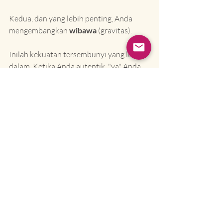
Kedua, dan yang lebih penting, Anda 
mengembangkan 
wibawa
 (gravitas).
Inilah kekuatan tersembunyi yang lebih 
dalam. Ketika Anda autentik, "ya" Anda 
mendapatkan kekuatan karena "tidak" 
Anda juga tersedia dan dihormati. Orang-
orang belajar bahwa ucapan Anda dapat 
dipegang.
Atasan Anda mulai 
benar-
benar
 mendengarkan wawasan 
Anda, karena tahu Anda tidak 
berbicara hanya untuk didengar.
Rekan kerja Anda memercayai 
komitmen Anda, karena tahu 
Anda tidak akan menawarkan 
"ya" yang sebenarnya berarti 