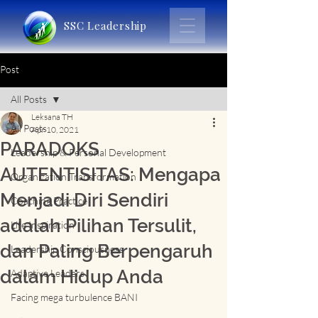
SSC Leadership
Post
All Posts
Leksana TH
All Posts
Apr 10, 2021
PARADOKS
Leadership & Personal Development
AUTENTISITAS: Mengapa
Organization Transformation
Menjadi Diri Sendiri
Coaching Practice
adalah Pilihan Tersulit,
Life Inspiration
dan Paling Berpengaruh
Leadership Consciousness
dalam Hidup Anda
Adaptive Leaders
Facing mega turbulence BANI